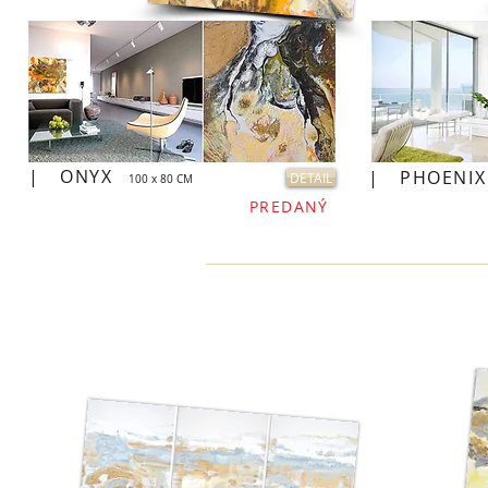
|
ONYX
|
PHOENIX
DETAIL
100 x 80 CM
PREDANÝ