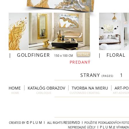
|
GOLDFINGER
DETAIL
|
FLORAL
150 x 100 CM
PREDANÝ
STRANY
1
(PAGES)
HOME
KATALÓG OBRAZOV
TVORBA NA MIERU
ART-P
HOME CATALOQUE CUSTOMIZED CREATING ART-ADVIS
© P L U M I
RESERVED I
CREATED BY
ALL RIGHTS
POUŽITIE PODKLADOVÝCH FOTOG
I P L U M
NEPREDAJNÉ ÚČELY
JE VÝHRAD