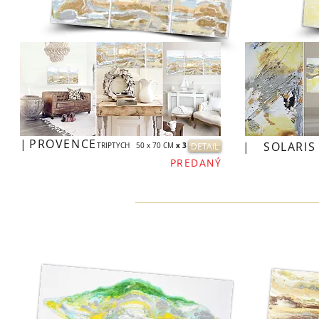
|
PROVENCE
|
SOLARIS
x 3
DETAIL
TRIPTYCH 50 x 70 CM
PREDANÝ