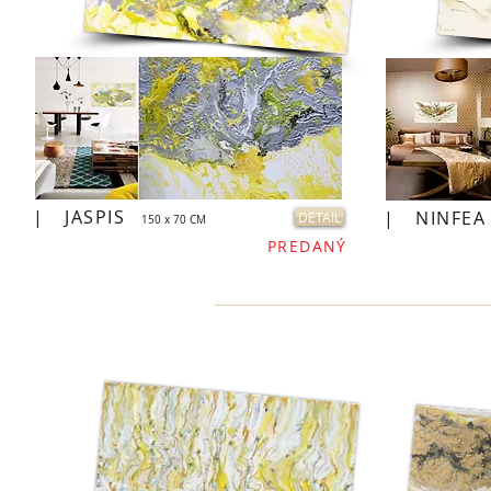
|
JASPIS
|
NINFEA
DETAIL
150 x 70 CM
PREDANÝ