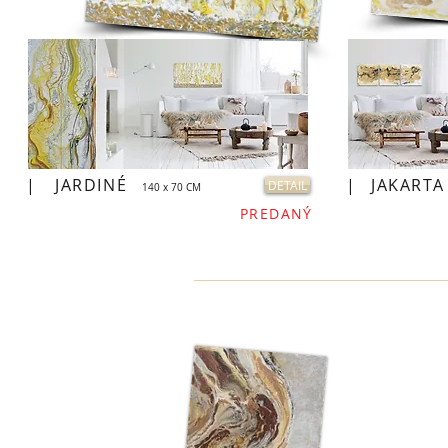
|
JARDINÉ
|
JAKARTA 
DETAIL
140 x 70 CM
PREDANÝ