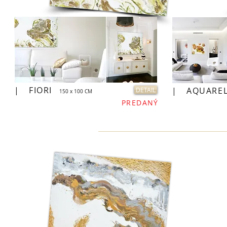
|
FIORI
|
AQUARE
DETAIL
150 x 100 CM
PREDANÝ