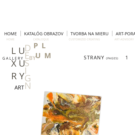
HOME
KATALÓG OBRAZOV
TVORBA NA MIERU
ART-POR
HOME CATALOQUE CUSTOMIZED CREATING ART-ADVISO
P L
D
L U
E
U M
BY
STRANY
1
G A L L E R Y
(PAGES)
S
X U
I
R Y
G
N
ART