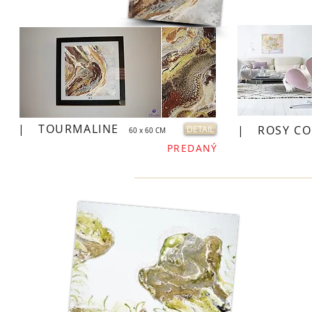
|
TOURMALINE
|
ROSY CO
DETAIL
60 x 60 CM
PREDANÝ