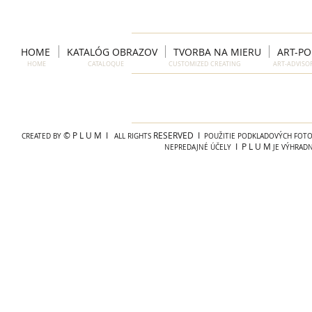
HOME
KATALÓG OBRAZOV
TVORBA NA MIERU
ART-P
HOME CATALOQUE CUSTOMIZED CREATING ART-ADVIS
© P L U M I
RESERVED I
CREATED BY
ALL RIGHTS
POUŽITIE PODKLADOVÝCH FOTOG
I P L U M
NEPREDAJNÉ ÚČELY
JE VÝHRAD