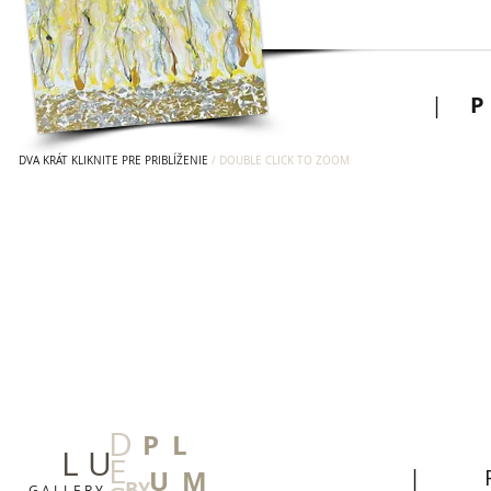
|
DVA KRÁT KLIKNITE PRE PRIBLÍŽENIE
/ DOUBLE CLICK TO ZOOM
D
P L
L U
E
U M
|
BY
G A L L E R Y