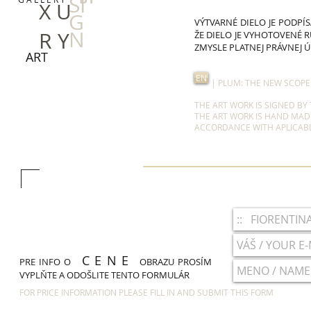
SI
X U
G
VÝTVARNÉ DIELO JE PODPÍS
N
R Y
ŽE DIELO JE VYHOTOVENÉ 
ZMYSLE PLATNEJ PRÁVNEJ 
ART
EN
| PLUM: THE NEW SCOPE O
THE ART WORK IS SIGNED BY
THE ART WORK IS HAND MADE
ACCORDANCE WITH APLICABL
C E N E
PRE INFO O
OBRAZU PROSÍM
VYPLŇTE A ODOŠLITE TENTO FORMULÁR
FOR PRICE INFORMATION PLEASE FILL IN AND SUBMIT THIS FORM