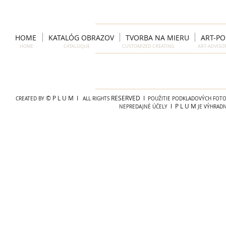
HOME
KATALÓG OBRAZOV
TVORBA NA MIERU
ART-P
HOME CATALOQUE CUSTOMIZED CREATING ART-ADVIS
© P L U M I
RESERVED I
CREATED BY
ALL RIGHTS
POUŽITIE PODKLADOVÝCH FOTOG
I P L U M
NEPREDAJNÉ ÚČELY
JE VÝHRAD