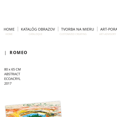
HOME
KATALÓG OBRAZOV
TVORBA NA MIERU
ART-POR
HOME CATALOQUE CUSTOMIZED CREATING ART-ADVISO
|
ROMEO
80 x 65 CM
ABSTRACT
ECOACRYL
2017