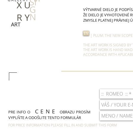
SI
X U
G
VÝTVARNÉ DIELO JE PODPÍS
N
R Y
ŽE DIELO JE VYHOTOVENÉ 
ZMYSLE PLATNEJ PRÁVNEJ 
ART
EN
| PLUM: THE NEW SCOPE O
THE ART WORK IS SIGNED BY
THE ART WORK IS HAND MADE
ACCORDANCE WITH APLICABL
C E N E
PRE INFO O
OBRAZU PROSÍM
VYPLŇTE A ODOŠLITE TENTO FORMULÁR
FOR PRICE INFORMATION PLEASE FILL IN AND SUBMIT THIS FORM