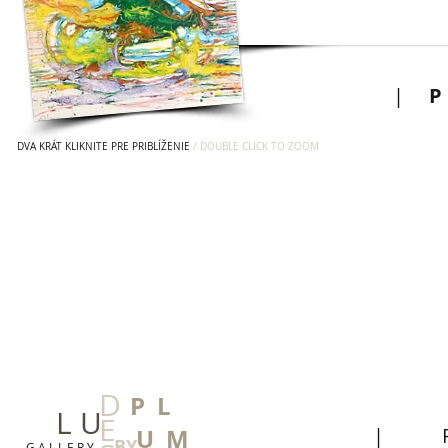
|
DVA KRÁT KLIKNITE PRE PRIBLÍŽENIE
/ DOUBLE CLICK TO ZOOM
D
P L
L U
E
U M
|
BY
G A L L E R Y