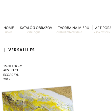
HOME
KATALÓG OBRAZOV
TVORBA NA MIERU
ART-POR
HOME CATALOQUE CUSTOMIZED CREATING ART-ADVISO
|
VERSAILLES
150 x 120 CM
ABSTRACT
ECOACRYL
2017