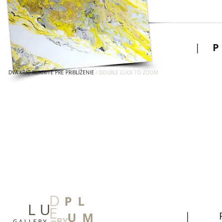
|
DVA KRÁT KLIKNITE PRE PRIBLÍŽENIE
/ DOUBLE CLICK TO ZOOM
D
P L
L U
E
U M
|
BY
G A L L E R Y