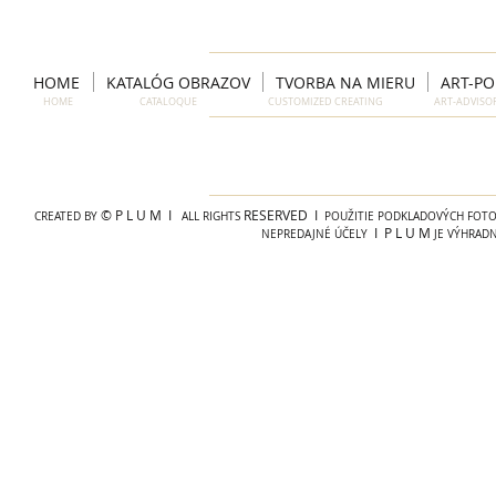
HOME
KATALÓG OBRAZOV
TVORBA NA MIERU
ART-P
HOME CATALOQUE CUSTOMIZED CREATING ART-ADVIS
© P L U M I
RESERVED I
CREATED BY
ALL RIGHTS
POUŽITIE PODKLADOVÝCH FOTOG
I P L U M
NEPREDAJNÉ ÚČELY
JE VÝHRAD