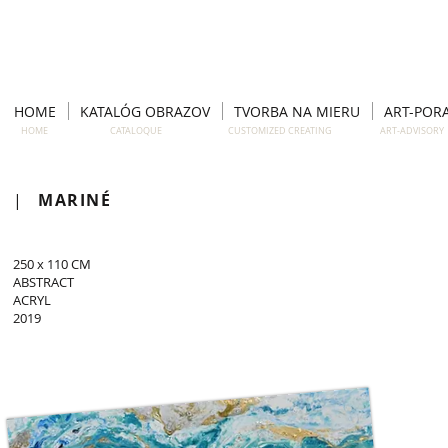
HOME
KATALÓG OBRAZOV
TVORBA NA MIERU
ART-POR
HOME CATALOQUE CUSTOMIZED CREATING ART-ADVISO
|
MARINÉ
250 x 110 CM
ABSTRACT
ACRYL
2019