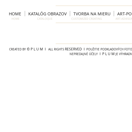
HOME
KATALÓG OBRAZOV
TVORBA NA MIERU
ART-P
HOME CATALOQUE CUSTOMIZED CREATING ART-ADVIS
© P L U M I
RESERVED I
CREATED BY
ALL RIGHTS
POUŽITIE PODKLADOVÝCH FOTOG
I P L U M
NEPREDAJNÉ ÚČELY
JE VÝHRAD