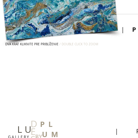
|
DVA KRÁT KLIKNITE PRE PRIBLÍŽENIE
/ DOUBLE CLICK TO ZOOM
D
P L
L U
E
|
U M
BY
G A L L E R Y