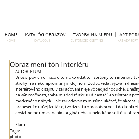
HOME
KATALÓG OBRAZOV
TVORBA NA MIERU
ART-POR
HOME CATALOQUE CUSTOMIZED CREATING ART-ADVISO
Obraz mení tón interiéru
AUTOR: PLUM 
Dnes si povieme niečo o tom ako udať ten správny tón interiéru ta
strohým a nekompromisným dojmom. Zodpovedať výzvam dnešn
interiérového dizajnu v zariaďovaní nieje vôbec jednoduché. Dnešn
na výnimočnosti, treba mu dodať iskru! Už nestačí len sústrediť p
moderného nábytku, ale zariaďovaním musíme ukázať, že akceptujem
prenesením našej fantázie, tvorivosti a obrazotvornosti do konkrétn
dosiahneme umiestnením originálneho umeleckého solitéru-obrazu
Plum
Tags:
photo