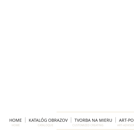
HOME
KATALÓG OBRAZOV
TVORBA NA MIERU
ART-P
HOME CATALOQUE CUSTOMIZED CREATING ART-ADVIS