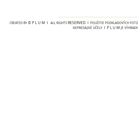
© P L U M I
RESERVED I
CREATED BY
ALL RIGHTS
POUŽITIE PODKLADOVÝCH FOTOG
I P L U M
NEPREDAJNÉ ÚČELY
JE VÝHRAD