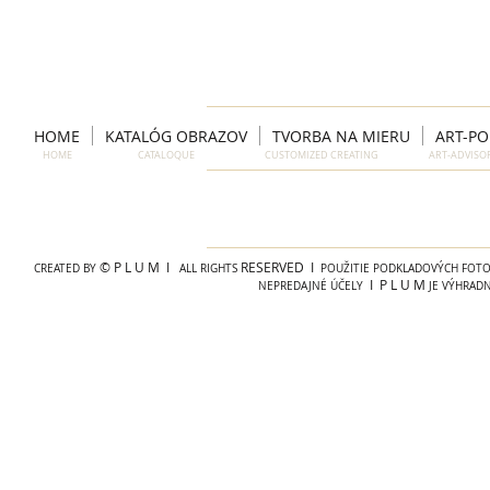
HOME
KATALÓG OBRAZOV
TVORBA NA MIERU
ART-P
HOME CATALOQUE CUSTOMIZED CREATING ART-ADVIS
© P L U M I
RESERVED I
CREATED BY
ALL RIGHTS
POUŽITIE PODKLADOVÝCH FOTOG
I P L U M
NEPREDAJNÉ ÚČELY
JE VÝHRAD