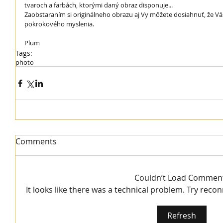
tvaroch a farbách, ktorými daný obraz disponuje...  
Zaobstaraním si originálneho obrazu aj Vy môžete dosiahnuť, že Váš
pokrokového myslenia.  
Plum
Tags:
photo
Comments
Couldn’t Load Commen
It looks like there was a technical problem. Try reco
Refresh