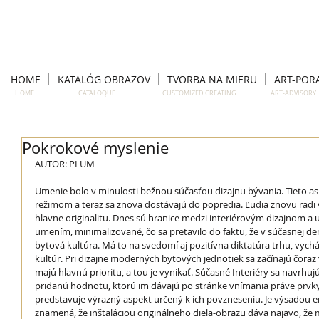
HOME
KATALÓG OBRAZOV
TVORBA NA MIERU
ART-POR
HOME CATALOQUE CUSTOMIZED CREATING ART-ADVISO
Pokrokové myslenie
AUTOR: PLUM 
Umenie bolo v minulosti bežnou súčasťou dizajnu bývania. Tieto as
režimom a teraz sa znova dostávajú do popredia. Ľudia znovu radi vi
hlavne originalitu. Dnes sú hranice medzi interiérovým dizajnom a
umením, minimalizované, čo sa pretavilo do faktu, že v súčasnej de
bytová kultúra. Má to na svedomí aj pozitívna diktatúra trhu, vych
kultúr. Pri dizajne moderných bytových jednotiek sa začínajú čoraz 
majú hlavnú prioritu, a tou je vynikať. Súčasné Interiéry sa navrhuj
pridanú hodnotu, ktorú im dávajú po stránke vnímania práve prvky 
predstavuje výrazný aspekt určený k ich povzneseniu. Je výsadou e
znamená, že inštaláciou originálneho diela-obrazu dáva najavo, že